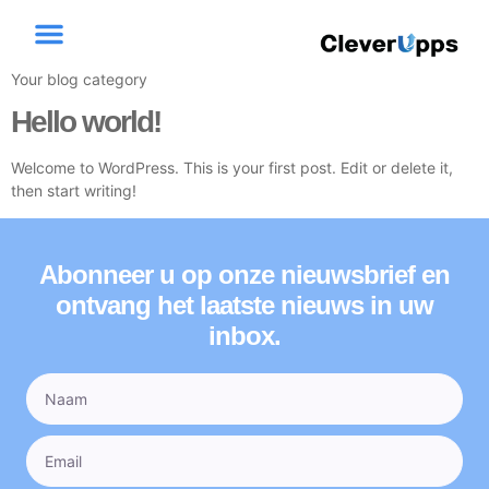
Category:
Blog
Extra diensten
Your blog category
Hello world!
Welcome to WordPress. This is your first post. Edit or delete it,
then start writing!
Abonneer u op onze nieuwsbrief en
ontvang het laatste nieuws in uw
inbox.